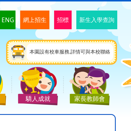
ENG
網上招生
招標
新生入學查詢
本園設有校車服務,詳情可與本校聯絡
驕人成就
家長教師會