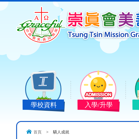
學校資料
入學/升學
首頁
>
驕人成就