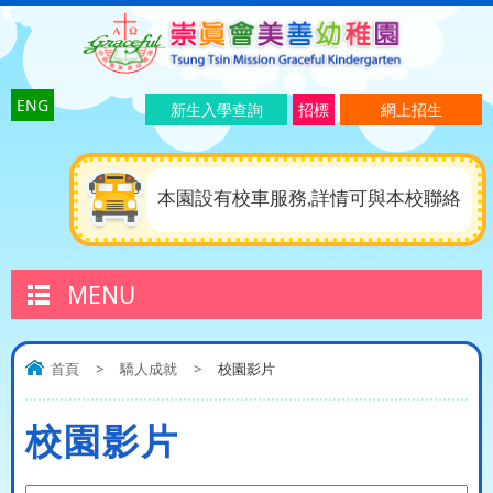
ENG
新生入學查詢
招標
網上招生
本園設有校車服務,詳情可與本校聯絡
MENU
首頁
>
驕人成就
>
校園影片
校園影片