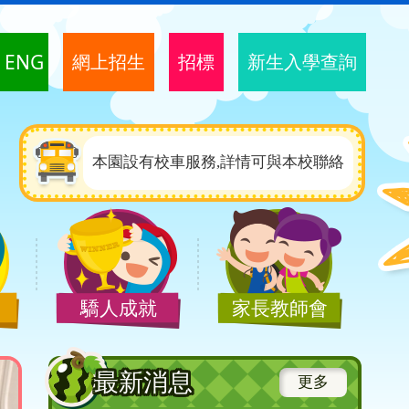
ENG
網上招生
招標
新生入學查詢
本園設有校車服務,詳情可與本校聯絡
驕人成就
家長教師會
最新消息
更多