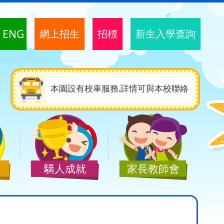
ENG
網上招生
招標
新生入學查詢
本園設有校車服務,詳情可與本校聯絡
驕人成就
家長教師會