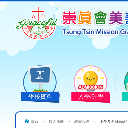
學校資料
入學/升學
首頁
>
驕人成就
>
表演片段
>
上午及全日高班