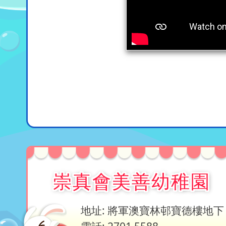
崇真會美善幼稚園
地址: 將軍澳寶林邨寶德樓地下