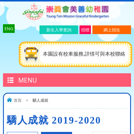
ENG
新生入學查詢
招標
網上招生
本園設有校車服務,詳情可與本校聯絡
MENU
首頁
>
驕人成就
驕人成就 2019-2020