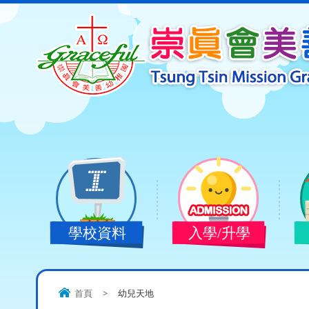
學校資料
入學/升學
首頁
>
幼兒天地