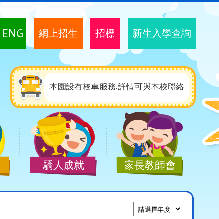
ENG
網上招生
招標
新生入學查詢
本園設有校車服務,詳情可與本校聯絡
驕人成就
家長教師會