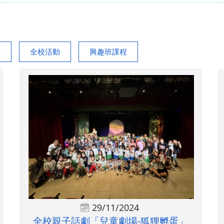
班
全校活動
興趣班課程
29/11/2024
全校親子話劇「兒童劇場-狐狸孵蛋」