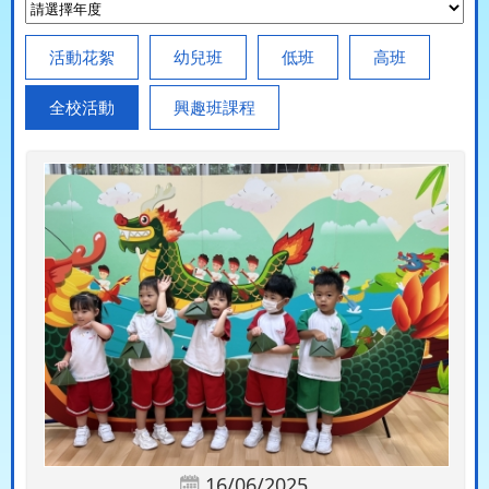
活動花絮
幼兒班
低班
高班
全校活動
興趣班課程
16/06/2025