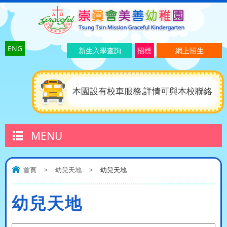
ENG
新生入學查詢
招標
網上招生
本園設有校車服務,詳情可與本校聯絡
MENU
首頁
>
幼兒天地
>
幼兒天地
幼兒天地