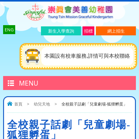
ENG
新生入學查詢
招標
網上招生
本園設有校車服務,詳情可與本校聯絡
MENU
首頁
>
幼兒天地
>
全校親子話劇「兒童劇場-狐狸孵蛋」
全校親子話劇「兒童劇場-
狐狸孵蛋」