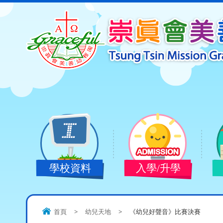
學校資料
入學/升學
首頁
>
幼兒天地
>
《幼兒好聲音》比賽決賽