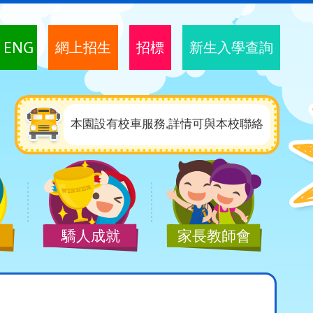
ENG
網上招生
招標
新生入學查詢
本園設有校車服務,詳情可與本校聯絡
驕人成就
家長教師會